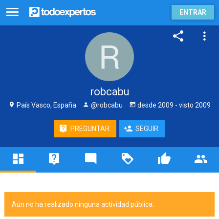
ENTRAR
robcabu
País Vasco, España
@robcabu
desde
2009
- visto
2009
PREGUNTAR
SEGUIR
Aún no ha realizado ninguna actividad pública.