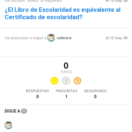
Ha valorado "Buena" la respuesta
el 13 may. 08
¿El Libro de Escolaridad es equivalente al
Certificado de escolaridad?
el 12 may. 08
Ha empezado a seguir a
satware
0
PUNTOS
0
0
1
RESPUESTAS
PREGUNTAS
SEGUIDORES
0
1
0
SIGUE A
1