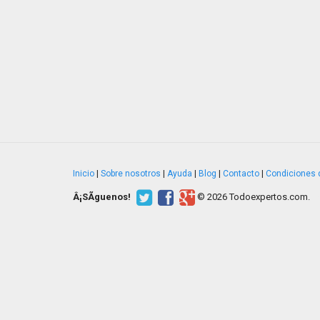
Inicio
|
Sobre nosotros
|
Ayuda
|
Blog
|
Contacto
|
Condiciones 
Â¡SÃ­guenos!
© 2026 Todoexpertos.com.
v