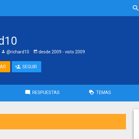
rd10
@richard10
desde
2009
- visto
2009
TAR
SEGUIR
RESPUESTAS
TEMAS