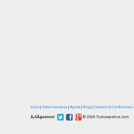
Inicio
|
Sobre nosotros
|
Ayuda
|
Blog
|
Contacto
|
Condiciones 
Â¡SÃ­guenos!
© 2026 Todoexpertos.com.
v