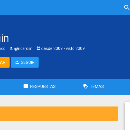
iin
ico
@ricardiin
desde
2009
- visto
2009
TAR
SEGUIR
RESPUESTAS
TEMAS