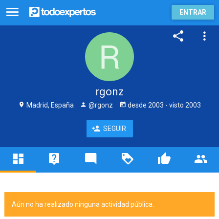
ENTRAR
rgonz
Madrid, España
@rgonz
desde
2003
- visto
2003
SEGUIR
Aún no ha realizado ninguna actividad pública.