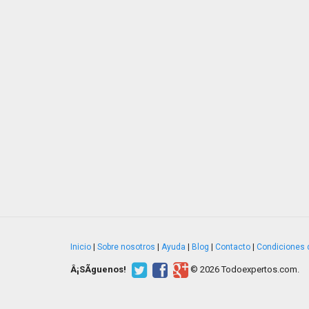
Inicio
|
Sobre nosotros
|
Ayuda
|
Blog
|
Contacto
|
Condiciones 
Â¡SÃ­guenos!
© 2026 Todoexpertos.com.
v