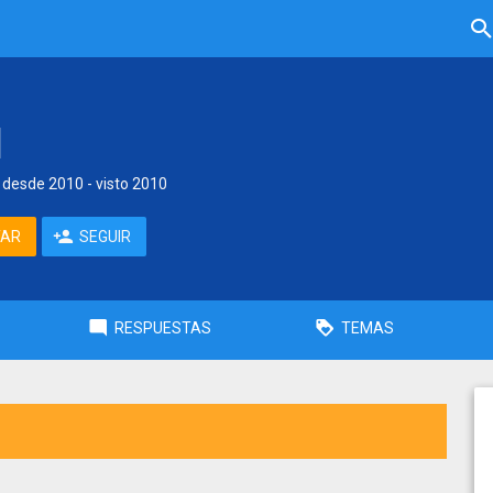
l
desde
2010
- visto
2010
TAR
SEGUIR
RESPUESTAS
TEMAS