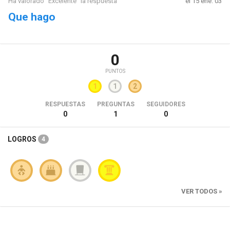
Ha valorado "Excelente" la respuesta
el 15 ene. 03
Que hago
0
PUNTOS
1
1
2
RESPUESTAS
PREGUNTAS
SEGUIDORES
0
1
0
LOGROS
4
VER TODOS »