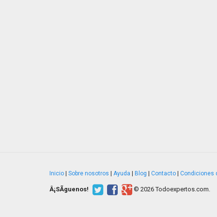
Inicio
|
Sobre nosotros
|
Ayuda
|
Blog
|
Contacto
|
Condiciones 
Â¡SÃ­guenos!
© 2026 Todoexpertos.com.
v