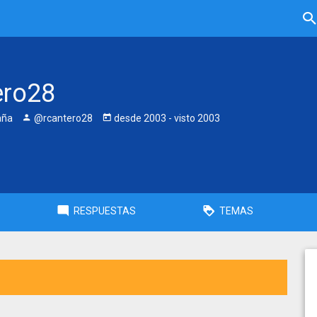
ero28
aña
@rcantero28
desde
2003
- visto
2003
RESPUESTAS
TEMAS