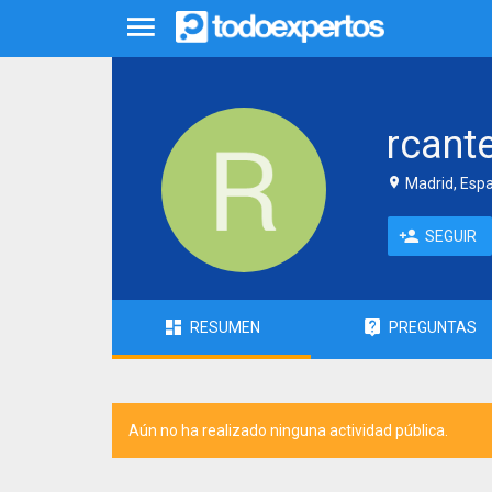
rcant
Madrid, Esp
SEGUIR
RESUMEN
PREGUNTAS
Aún no ha realizado ninguna actividad pública.