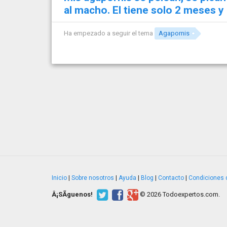
al macho. El tiene solo 2 meses 
Ha empezado a seguir el tema
Agapornis
Inicio
|
Sobre nosotros
|
Ayuda
|
Blog
|
Contacto
|
Condiciones 
Â¡SÃ­guenos!
© 2026 Todoexpertos.com.
v