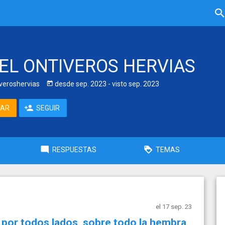
EL ONTIVEROS HERVIAS
veroshervias
desde
sep. 2023
- visto
sep. 2023
TAR
SEGUIR
RESPUESTAS
TEMAS
el 17 sep. 23
n por todos lados, sobre todo la hembra