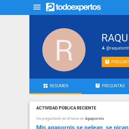
RAQU
@raquelonti
PREGUN
RESUMEN
PREGUNTAS
ACTIVIDAD PÚBLICA RECIENTE
Ha preguntado en el tema en
Agapornis
Mis agapornis se pelean, se pica