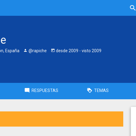
he
eón, España
@rapiche
desde
2009
- visto
2009
RESPUESTAS
TEMAS