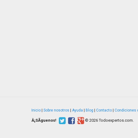
Inicio
|
Sobre nosotros
|
Ayuda
|
Blog
|
Contacto
|
Condiciones 
Â¡SÃ­guenos!
© 2026 Todoexpertos.com.
v