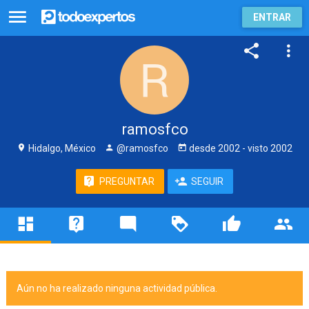
ENTRAR
ramosfco
Hidalgo, México
@ramosfco
desde
2002
- visto
2002
PREGUNTAR
SEGUIR
Aún no ha realizado ninguna actividad pública.