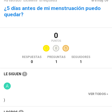
Ha valorado "Excelente" la respuesta
el 6 may. 09
¿5 días antes de mi menstruación puedo
quedar?
0
PUNTOS
0
0
1
RESPUESTAS
PREGUNTAS
SEGUIDORES
0
1
1
LE SIGUEN
1
VER TODOS »
)