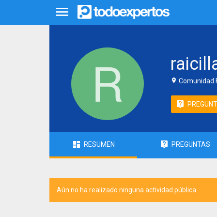
raicill
Comunidad F
PREGUN
RESUMEN
PREGUNTAS
Aún no ha realizado ninguna actividad pública.