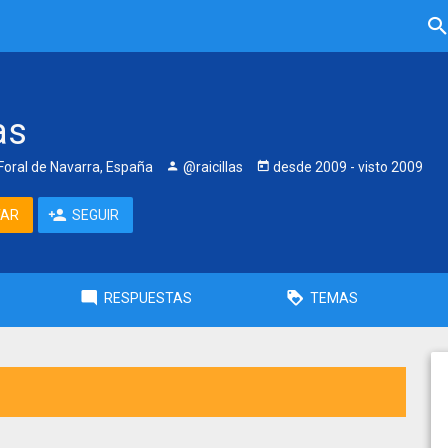
as
oral de Navarra, España
@raicillas
desde
2009
- visto
2009
TAR
SEGUIR
RESPUESTAS
TEMAS