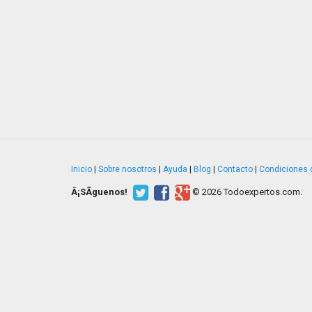
Inicio
|
Sobre nosotros
|
Ayuda
|
Blog
|
Contacto
|
Condiciones 
Â¡SÃ­guenos!
© 2026 Todoexpertos.com.
v