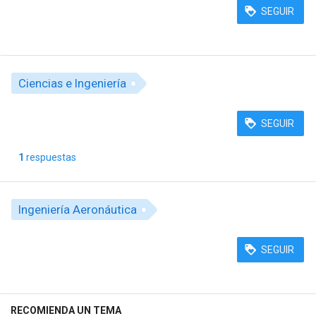
SEGUIR
Ciencias e Ingeniería
SEGUIR
1
respuestas
Ingeniería Aeronáutica
SEGUIR
RECOMIENDA UN TEMA