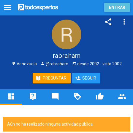
ENTRAR
rabraham
Venezuela
@rabraham
desde
2002
- visto
2002
PREGUNTAR
SEGUIR
Aún no ha realizado ninguna actividad pública.