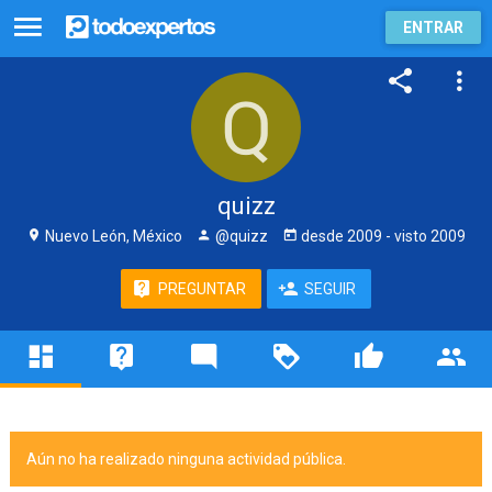
ENTRAR
quizz
Nuevo León, México
@quizz
desde
2009
- visto
2009
PREGUNTAR
SEGUIR
Aún no ha realizado ninguna actividad pública.