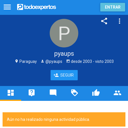
ENTRAR
pyaups
Paraguay
@pyaups
desde
2003
- visto
2003
SEGUIR
Aún no ha realizado ninguna actividad pública.