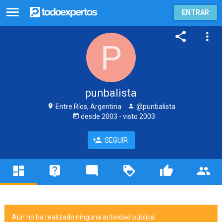
ENTRAR
punbalista
Entre Ríos, Argentina
@punbalista
desde
2003
- visto
2003
SEGUIR
Aún no ha realizado ninguna actividad pública.