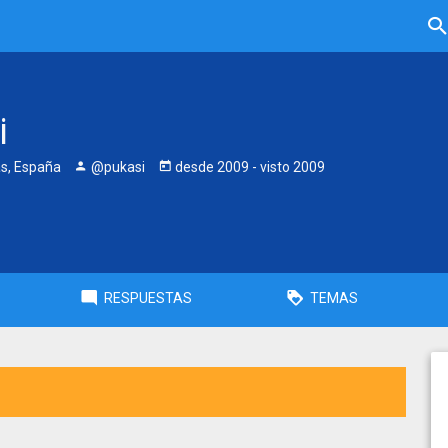
i
as, España
@pukasi
desde
2009
- visto
2009
RESPUESTAS
TEMAS