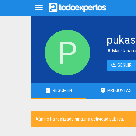
pukas
Islas Canari
SEGUIR
RESUMEN
PREGUNTAS
Aún no ha realizado ninguna actividad pública.