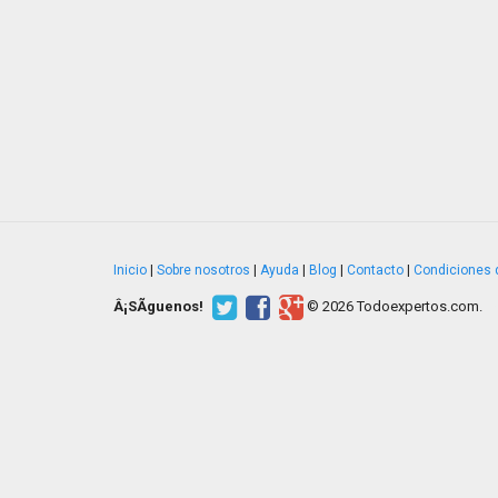
Inicio
|
Sobre nosotros
|
Ayuda
|
Blog
|
Contacto
|
Condiciones 
Â¡SÃ­guenos!
© 2026 Todoexpertos.com.
v