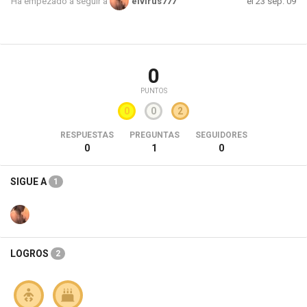
el 23 sep. 09
Ha empezado a seguir a
elvirus777
0
PUNTOS
0
0
2
RESPUESTAS
PREGUNTAS
SEGUIDORES
0
1
0
SIGUE A
1
LOGROS
2