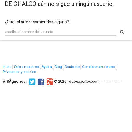
DE CHALCO aún no sigue a ningún usuario.
¿Que tal si le recomiendas alguno?
Inicio
|
Sobre nosotros
|
Ayuda
|
Blog
|
Contacto
|
Condiciones de uso
|
Privacidad y cookies
Â¡SÃ­guenos!
© 2026 Todoexpertos.com.
v4.2.51120.1