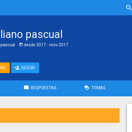
iliano pascual
opascual
desde
2017
- visto
2017
TAR
SEGUIR
RESPUESTAS
TEMAS