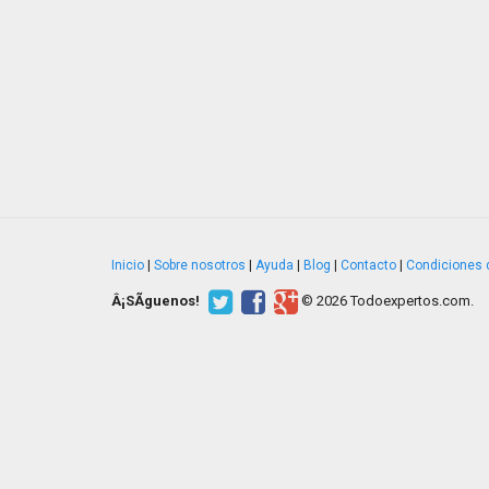
Inicio
|
Sobre nosotros
|
Ayuda
|
Blog
|
Contacto
|
Condiciones 
Â¡SÃ­guenos!
© 2026 Todoexpertos.com.
v