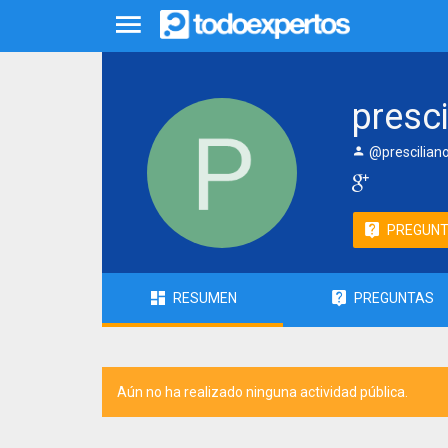
presc
@prescilian
PREGUN
RESUMEN
PREGUNTAS
Aún no ha realizado ninguna actividad pública.