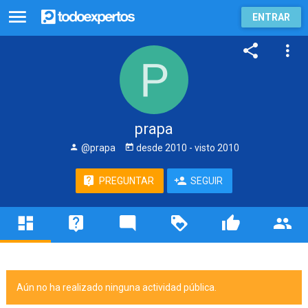
ENTRAR
prapa
@prapa
desde
2010
- visto
2010
PREGUNTAR
SEGUIR
Aún no ha realizado ninguna actividad pública.