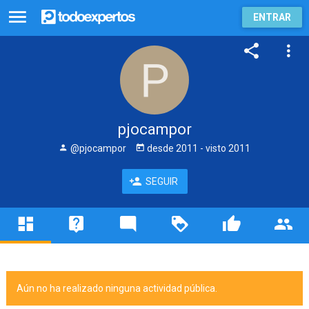
ENTRAR
pjocampor
@pjocampor
desde
2011
- visto
2011
SEGUIR
Aún no ha realizado ninguna actividad pública.