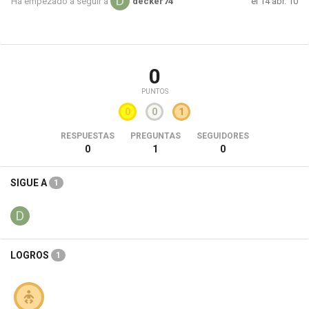
el 14 abr. 10
Ha empezado a seguir a
decker74
0
PUNTOS
0
0
1
RESPUESTAS
PREGUNTAS
SEGUIDORES
0
1
0
SIGUE A
1
LOGROS
1