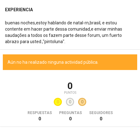
EXPERIENCIA
buenas noches,estoy hablando de natal-rn,brasil, e estou
contente em hacer parte dessa comunidad,e enviar minhas
saudações a todos os fazem parte desse forum, um fuerto
abrazo para usted.,"pintoluna".
Aún no ha realizado ninguna actividad pública.
0
PUNTOS
0
0
0
RESPUESTAS
PREGUNTAS
SEGUIDORES
0
0
0