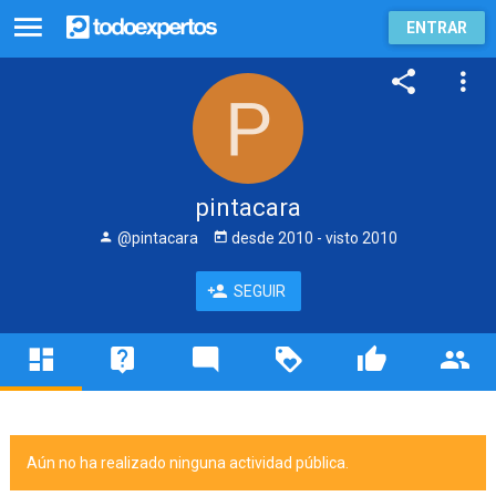
ENTRAR
pintacara
@pintacara
desde
2010
- visto
2010
SEGUIR
Aún no ha realizado ninguna actividad pública.