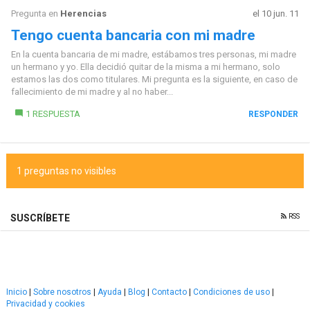
Pregunta en
Herencias
el 10 jun. 11
Tengo cuenta bancaria con mi madre
En la cuenta bancaria de mi madre, estábamos tres personas, mi madre
un hermano y yo. Ella decidió quitar de la misma a mi hermano, solo
estamos las dos como titulares. Mi pregunta es la siguiente, en caso de
fallecimiento de mi madre y al no haber...
1 RESPUESTA
RESPONDER
1 preguntas no visibles
RSS
SUSCRÍBETE
Inicio
|
Sobre nosotros
|
Ayuda
|
Blog
|
Contacto
|
Condiciones de uso
|
Privacidad y cookies