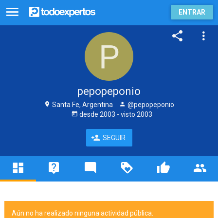
ENTRAR
pepopeponio
Santa Fe, Argentina
@pepopeponio
desde
2003
- visto
2003
SEGUIR
Aún no ha realizado ninguna actividad pública.