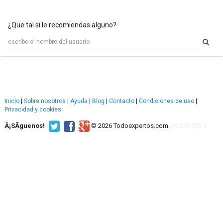
¿Que tal si le recomiendas alguno?
Inicio
|
Sobre nosotros
|
Ayuda
|
Blog
|
Contacto
|
Condiciones de uso
|
Privacidad y cookies
Â¡SÃ­guenos!
© 2026 Todoexpertos.com.
v4.2.51120.1