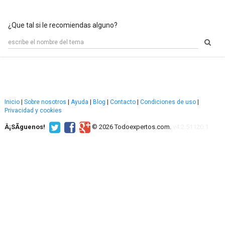
¿Que tal si le recomiendas alguno?
Inicio
|
Sobre nosotros
|
Ayuda
|
Blog
|
Contacto
|
Condiciones de uso
|
Privacidad y cookies
Â¡SÃ­guenos!
© 2026 Todoexpertos.com.
v4.2.51120.1