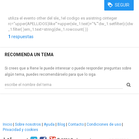
SEGUIR
utiliza el evento other del sle_1el codigo es asistring cinteger
rc="upper(APELLIDOS)like'"+upper(sle_1.text)+"%'"dw_1.setfilter(c)dw
_1.filter( )em_1.text=string(dw_1.rowcount( ))
1
respuestas
RECOMIENDA UN TEMA
Si crees que a Rene le puede interesar o puede responder preguntas sobre
algún tema, puedes recomendárselo para que lo siga.
Inicio
|
Sobre nosotros
|
Ayuda
|
Blog
|
Contacto
|
Condiciones de uso
|
Privacidad y cookies