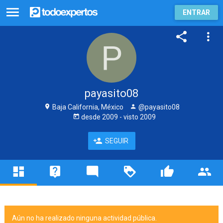
ENTRAR
payasito08
Baja California, México
@payasito08
desde
2009
- visto
2009
SEGUIR
Aún no ha realizado ninguna actividad pública.