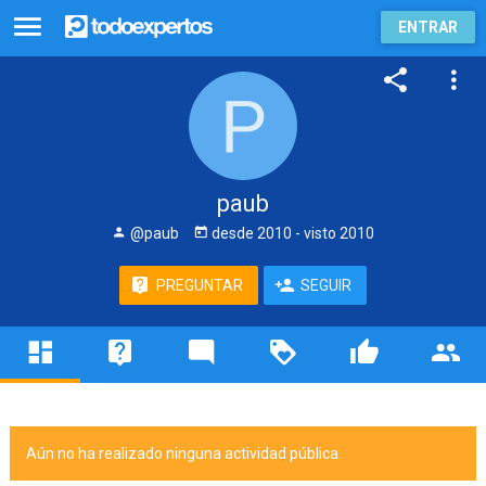
ENTRAR
paub
@paub
desde
2010
- visto
2010
PREGUNTAR
SEGUIR
Aún no ha realizado ninguna actividad pública.