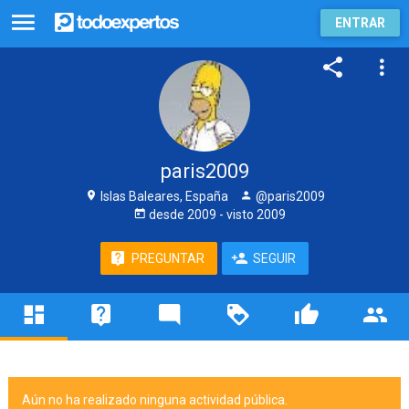
ENTRAR
paris2009
Islas Baleares, España
@paris2009
desde
2009
- visto
2009
PREGUNTAR
SEGUIR
Aún no ha realizado ninguna actividad pública.