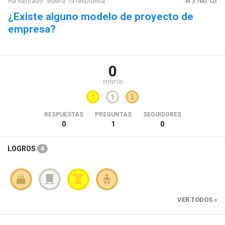
Ha valorado "Buena" la respuesta
el 3 feb. 03
¿Existe alguno modelo de proyecto de
empresa?
0
PUNTOS
1
1
2
RESPUESTAS
PREGUNTAS
SEGUIDORES
0
1
0
LOGROS
4
VER TODOS »