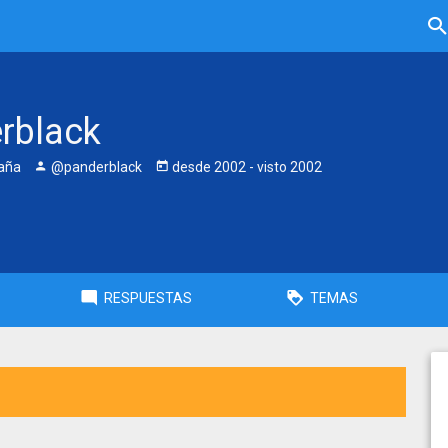
rblack
aña
@panderblack
desde
2002
- visto
2002
RESPUESTAS
TEMAS