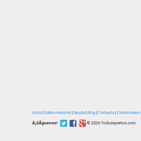
Inicio
|
Sobre nosotros
|
Ayuda
|
Blog
|
Contacto
|
Condiciones 
Â¡SÃ­guenos!
© 2026 Todoexpertos.com.
v