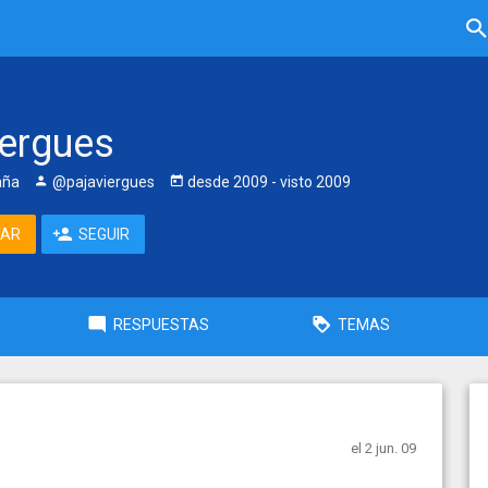
iergues
aña
@pajaviergues
desde
2009
- visto
2009
TAR
SEGUIR
RESPUESTAS
TEMAS
el 2 jun. 09