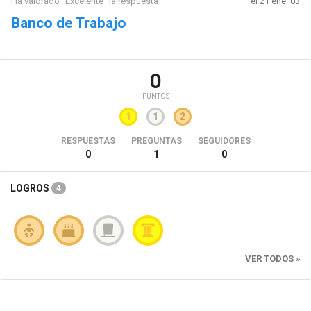
Ha valorado "Excelente" la respuesta
el 21 ene. 03
Banco de Trabajo
0
PUNTOS
1
1
2
RESPUESTAS
PREGUNTAS
SEGUIDORES
0
1
0
LOGROS
4
VER TODOS »