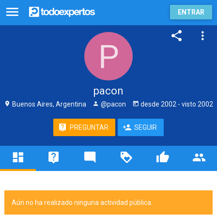
ENTRAR
pacon
Buenos Aires, Argentina
@pacon
desde
2002
- visto
2002
PREGUNTAR
SEGUIR
Aún no ha realizado ninguna actividad pública.