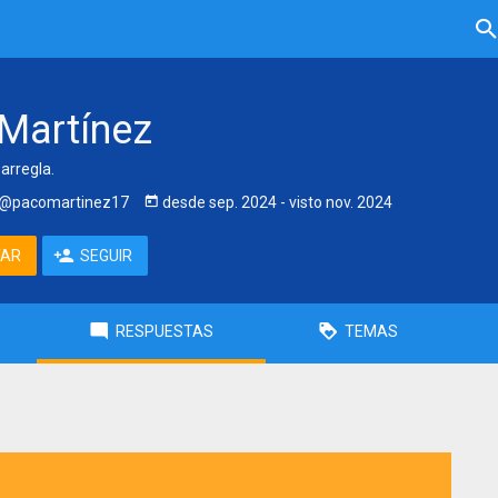
Martínez
 arregla.
@pacomartinez17
desde
sep. 2024
- visto
nov. 2024
TAR
SEGUIR
RESPUESTAS
TEMAS