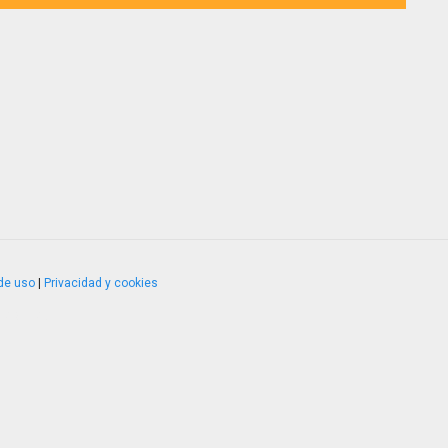
de uso
|
Privacidad y cookies
4.2.51120.1