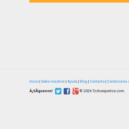
Inicio
|
Sobre nosotros
|
Ayuda
|
Blog
|
Contacto
|
Condiciones 
Â¡SÃ­guenos!
© 2026 Todoexpertos.com.
v