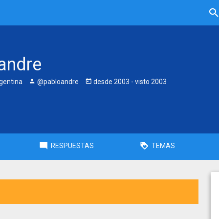
andre
gentina
@pabloandre
desde
2003
- visto
2003
RESPUESTAS
TEMAS