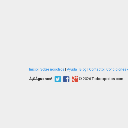
Inicio
|
Sobre nosotros
|
Ayuda
|
Blog
|
Contacto
|
Condiciones 
Â¡SÃ­guenos!
© 2026 Todoexpertos.com.
v