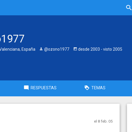
o1977
alenciana, España
@ozono1977
desde
2003
- visto
2005
RESPUESTAS
TEMAS
el 8 feb. 05