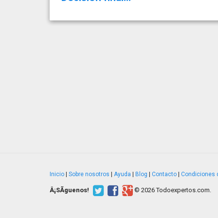
Inicio
|
Sobre nosotros
|
Ayuda
|
Blog
|
Contacto
|
Condiciones 
Â¡SÃ­guenos!
© 2026 Todoexpertos.com.
v