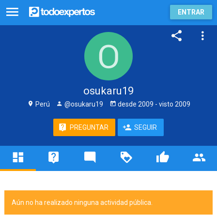
ENTRAR
osukaru19
Perú
@osukaru19
desde
2009
- visto
2009
PREGUNTAR
SEGUIR
Aún no ha realizado ninguna actividad pública.