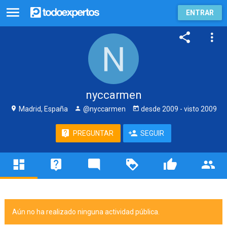
ENTRAR
nyccarmen
Madrid, España
@nyccarmen
desde
2009
- visto
2009
PREGUNTAR
SEGUIR
Aún no ha realizado ninguna actividad pública.