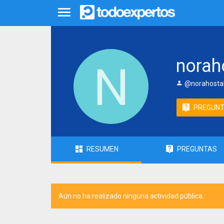
norah
@norahosta
PREGUN
RESUMEN
PREGUNTAS
Aún no ha realizado ninguna actividad pública.