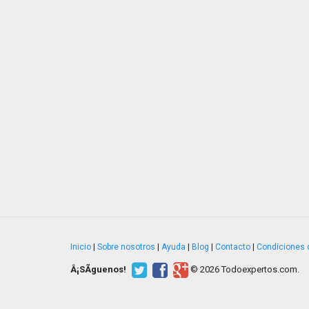
Inicio
|
Sobre nosotros
|
Ayuda
|
Blog
|
Contacto
|
Condiciones 
Â¡SÃ­guenos!
© 2026 Todoexpertos.com.
v