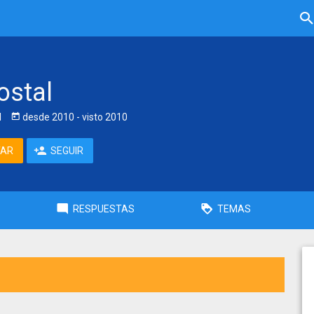
ostal
l
desde
2010
- visto
2010
TAR
SEGUIR
RESPUESTAS
TEMAS