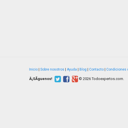
Inicio
|
Sobre nosotros
|
Ayuda
|
Blog
|
Contacto
|
Condiciones 
Â¡SÃ­guenos!
© 2026 Todoexpertos.com.
v