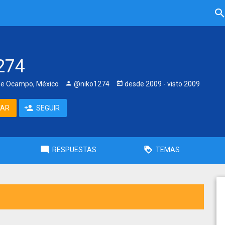
274
e Ocampo, México
@niko1274
desde
2009
- visto
2009
TAR
SEGUIR
RESPUESTAS
TEMAS