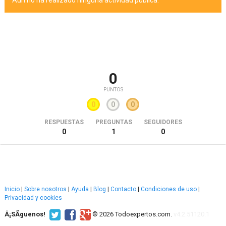
Aún no ha realizado ninguna actividad pública.
0
PUNTOS
0
0
0
RESPUESTAS
PREGUNTAS
SEGUIDORES
0
1
0
Inicio
|
Sobre nosotros
|
Ayuda
|
Blog
|
Contacto
|
Condiciones de uso
|
Privacidad y cookies
Â¡SÃ­guenos!
© 2026 Todoexpertos.com.
v4.2.51120.1