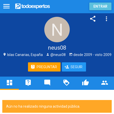
ENTRAR
neus08
Islas Canarias, España
@neus08
desde
2009
- visto
2009
PREGUNTAR
SEGUIR
Aún no ha realizado ninguna actividad pública.