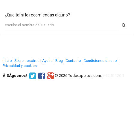
¿Que tal si le recomiendas alguno?
Inicio
|
Sobre nosotros
|
Ayuda
|
Blog
|
Contacto
|
Condiciones de uso
|
Privacidad y cookies
Â¡SÃ­guenos!
© 2026 Todoexpertos.com.
v4.2.51120.1